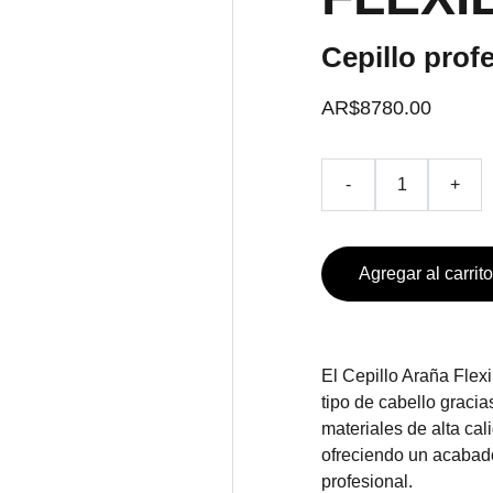
Cepillo profe
AR$8780.00
-
+
Agregar al carrito
El Cepillo Araña Flex
tipo de cabello graci
materiales de alta cal
ofreciendo un acabado 
profesional.