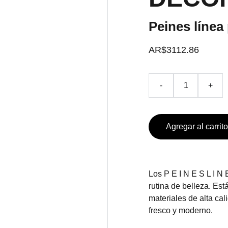
Peines línea
AR$3112.86
-
+
Agregar al carrito
Los P E I N E S L I N E
rutina de belleza. Es
materiales de alta ca
fresco y moderno.